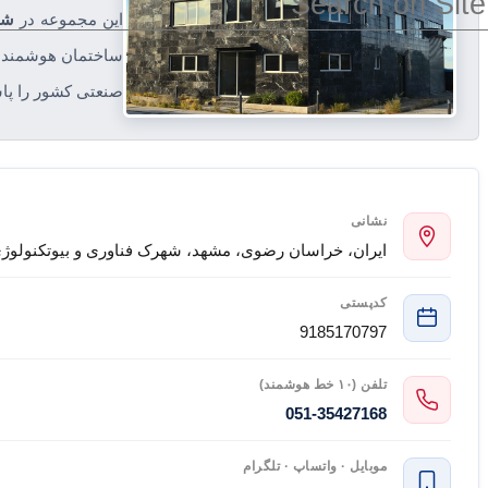
این مجموعه در
شه
ساختمان هوشمند و 
صنعتی کشور را پا
نشانی
ایران، خراسان رضوی، مشهد، شهرک فناوری و بیوتکنولوژی، بلوار فناوری، 
کدپستی
9185170797
تلفن (۱۰ خط هوشمند)
051-35427168
موبایل · واتساپ · تلگرام