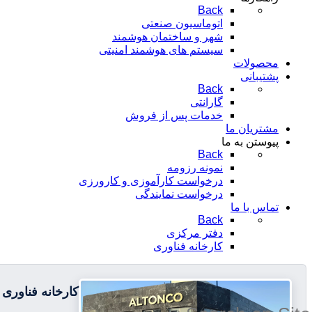
Back
اتوماسیون صنعتی
شهر و ساختمان هوشمند
سیستم های هوشمند امنیتی
محصولات
پشتیبانی
Back
گارانتی
خدمات پس از فروش
مشتریان ما
پیوستن به ما
Back
نمونه رزومه
درخواست کارآموزی و کارورزی
درخواست نمایندگی
تماس با ما
Back
دفتر مرکزی
کارخانه فناوری
کارخانه فناوری آ