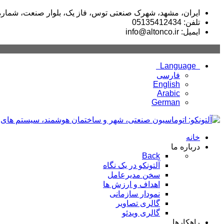
ایران، مشهد، شهرک صنعتی توس، فاز یک، بلوار صنعت، شماره 02
تلفن: 05135412434
ایمیل: info@altonco.ir
Language
فارسی
English
Arabic
German
خانه
درباره ما
Back
آلتونکو در یک نگاه
سخن مدیرعامل
اهداف و ارزش ها
نمودار سازمانی
گالری تصاویر
گالری ویدئو
راهکارها