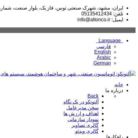
ایران، مشهد، شهرک صنعتی توس، فاز یک، بلوار صنعت، شماره 02
تلفن: 05135412434
ایمیل: info@altonco.ir
Language
فارسی
English
Arabic
German
خانه
درباره ما
Back
آلتونکو در یک نگاه
سخن مدیرعامل
اهداف و ارزش ها
نمودار سازمانی
گالری تصاویر
گالری ویدئو
راهکارها