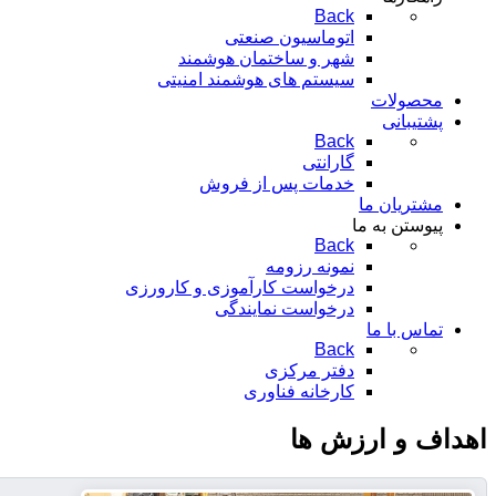
Back
اتوماسیون صنعتی
شهر و ساختمان هوشمند
سیستم های هوشمند امنیتی
محصولات
پشتیبانی
Back
گارانتی
خدمات پس از فروش
مشتریان ما
پیوستن به ما
Back
نمونه رزومه
درخواست کارآموزی و کارورزی
درخواست نمایندگی
تماس با ما
Back
دفتر مرکزی
کارخانه فناوری
اهداف و ارزش ها